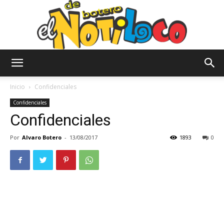
El
Inicio
Confidenciales
Confidenciales
Confidenciales
Notiloco
Por
Alvaro Botero
-
13/08/2017
1893
0
de
Botero