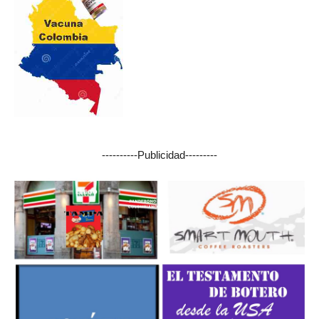
----------Publicidad---------