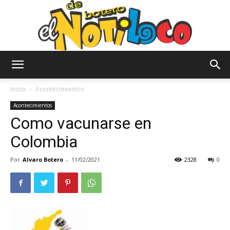
El
Inicio
Acontecimientos
Acontecimientos
Como vacunarse en
Notiloco
Colombia
Por
Alvaro Botero
-
11/02/2021
2328
0
de
Botero