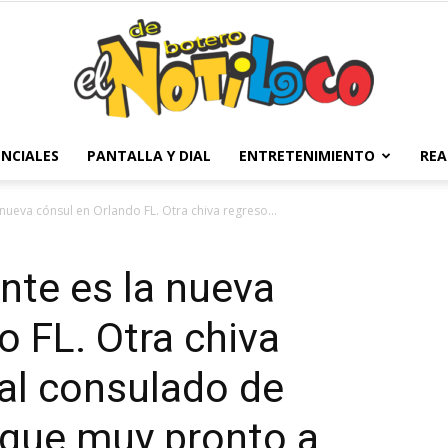
NCIALES
PANTALLA Y DIAL
ENTRETENIMIENTO
REA
El
nueva cónsul en Orlando FL. Otra chiva regreso...
nte es la nueva
Notiloco
o FL. Otra chiva
al consulado de
uque muy pronto a
de