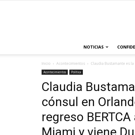
NOTICIAS
CONFIDE
Inicio
Acontecimientos
Claudia Bustamante es la 
Acontecimientos
Política
Claudia Bustama
cónsul en Orland
regreso BERTCA 
Miami y viene D