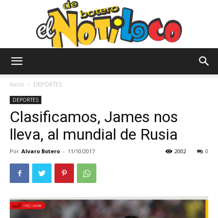
El
Inicio
DEPORTES
DEPORTES
Clasificamos, James nos
Notiloco
lleva, al mundial de Rusia
Por
Alvaro Botero
-
11/10/2017
2002
0
de
Botero