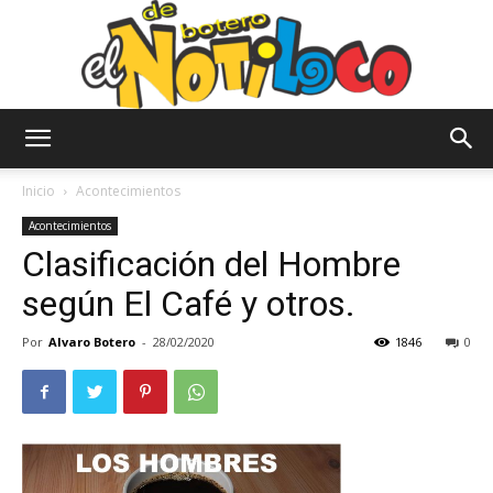
El
Inicio
Acontecimientos
Acontecimientos
Clasificación del Hombre
Notiloco
según El Café y otros.
Por
Alvaro Botero
-
28/02/2020
1846
0
de
Botero