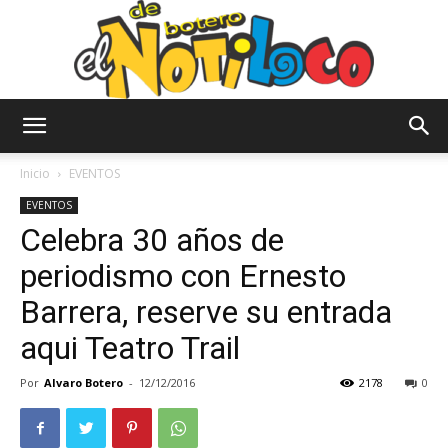
El
Inicio
EVENTOS
EVENTOS
Celebra 30 años de
Notiloco
periodismo con Ernesto
Barrera, reserve su entrada
de
aqui Teatro Trail
Por
Alvaro Botero
-
12/12/2016
2178
0
Botero