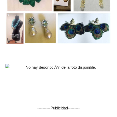
----------Publicidad---------