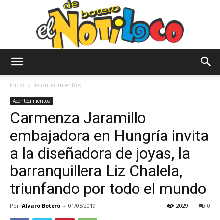
El
Inicio
Acontecimientos
Acontecimientos
Carmenza Jaramillo
Notiloco
embajadora en Hungría invita
a la diseñadora de joyas, la
de
barranquillera Liz Chalela,
triunfando por todo el mundo
Botero
Por
Alvaro Botero
-
01/05/2019
2029
0