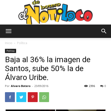
El
Inicio
Política
Política
Baja al 36% la imagen de
Notiloco
Santos, sube 50% la de
Álvaro Uribe.
de
Por
Alvaro Botero
-
23/09/2016
2396
0
Botero