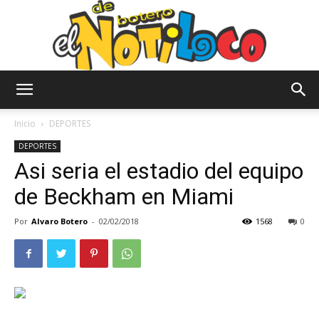
El
Inicio
DEPORTES
DEPORTES
Asi seria el estadio del equipo
Notiloco
de Beckham en Miami
Por
Alvaro Botero
-
02/02/2018
1568
0
de
Botero