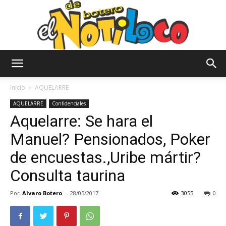
El
Inicio
AQUELARRE
AQUELARRE
Confidenciales
Aquelarre: Se hara el
Notiloco
Manuel? Pensionados, Poker
de encuestas.,Uribe mártir?
de
Consulta taurina
Por
Alvaro Botero
-
28/05/2017
3055
0
Botero