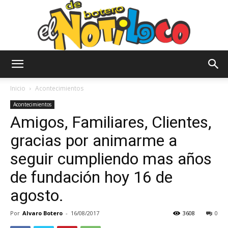
El
Inicio
Acontecimientos
Acontecimientos
Amigos, Familiares, Clientes,
Notiloco
gracias por animarme a
seguir cumpliendo mas años
de
de fundación hoy 16 de
agosto.
Botero
Por
Alvaro Botero
-
16/08/2017
3608
0