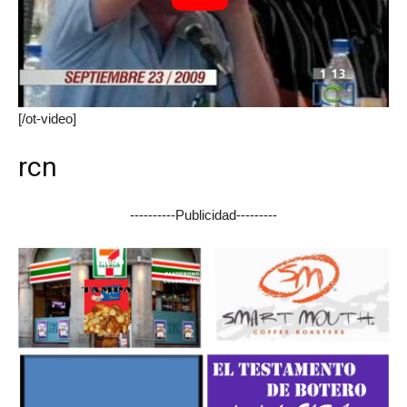
[/ot-video]
rcn
----------Publicidad---------