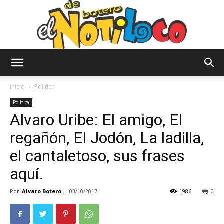
El
Inicio
Política
Política
Alvaro Uribe: El amigo, El
Notiloco
regañón, El Jodón, La ladilla,
el cantaletoso, sus frases
de
aquí.
Por
Alvaro Botero
-
03/10/2017
1986
0
Botero