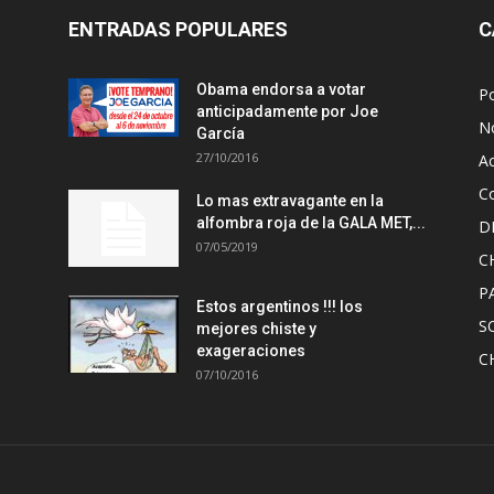
ENTRADAS POPULARES
C
Obama endorsa a votar
Po
anticipadamente por Joe
No
García
27/10/2016
A
Co
Lo mas extravagante en la
alfombra roja de la GALA MET,...
D
07/05/2019
C
P
Estos argentinos !!! los
S
mejores chiste y
exageraciones
C
07/10/2016