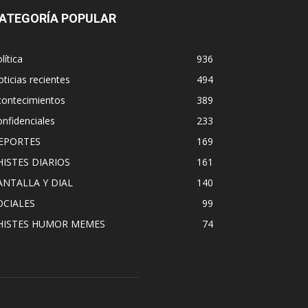
ATEGORÍA POPULAR
lítica
936
ticias recientes
494
contecimientos
389
nfidenciales
233
EPORTES
169
HISTES DIARIOS
161
ANTALLA Y DIAL
140
OCIALES
99
HISTES HUMOR MEMES
74