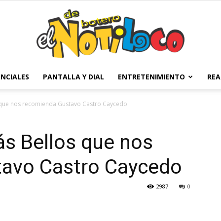
NCIALES
PANTALLA Y DIAL
ENTRETENIMIENTO
REA
El
s que nos recomienda Gustavo Castro Caycedo
ás Bellos que nos
Notiloco
avo Castro Caycedo
2987
0
de