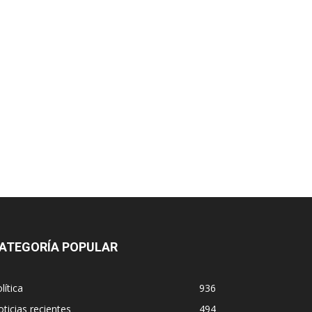
ATEGORÍA POPULAR
lítica
936
ticias recientes
494