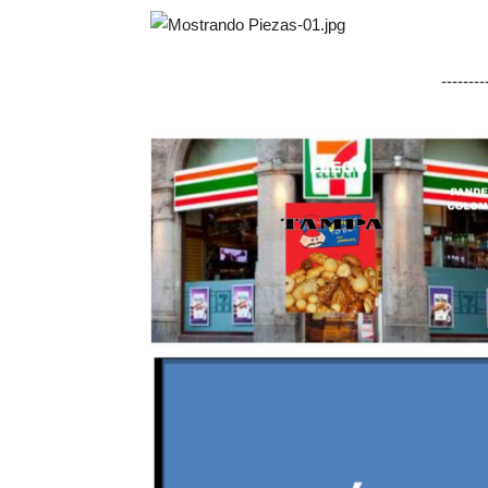
-------