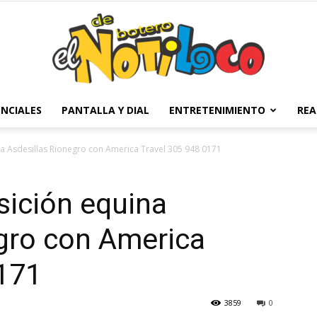
NCIALES
PANTALLA Y DIAL
ENTRETENIMIENTO
REA
El
na Asdesillas Rionegro con America Travel 305 948 0171
sición equina
Notiloco
gro con America
0171
3859
0
de