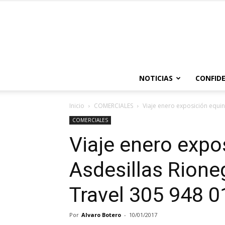
NOTICIAS
CONFIDE
Inicio
COMERCIALES
Viaje enero exposición equi
COMERCIALES
Viaje enero expo
Asdesillas Rione
Travel 305 948 
Por
Alvaro Botero
-
10/01/2017