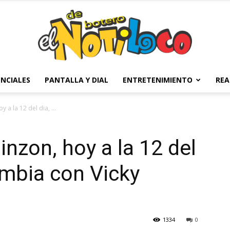
NCIALES
PANTALLA Y DIAL
ENTRETENIMIENTO
REA
El
 a la 12 del dia, ...
inzon, hoy a la 12 del
Notiloco
ombia con Vicky
1334
0
de