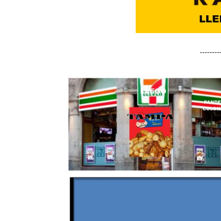
-------