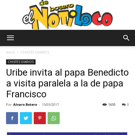
El
Inicio
CHISTES DIARIOS
CHISTES DIARIOS
Uribe invita al papa Benedicto
Notiloco
a visita paralela a la de papa
Francisco
de
Por
Alvaro Botero
-
15/03/2017
1610
0
Botero