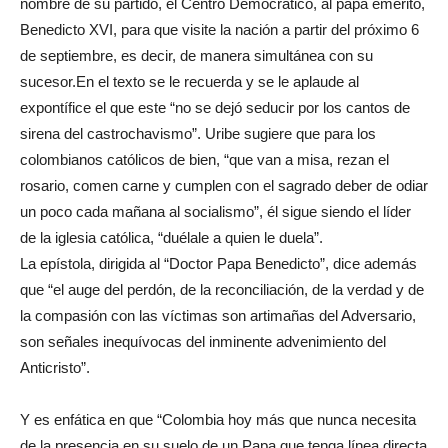
nombre de su partido, el Centro Democrático, al papa emérito,
Benedicto XVI, para que visite la nación a partir del próximo 6
de septiembre, es decir, de manera simultánea con su
sucesor.En el texto se le recuerda y se le aplaude al
expontífice el que este “no se dejó seducir por los cantos de
sirena del castrochavismo”. Uribe sugiere que para los
colombianos católicos de bien, “que van a misa, rezan el
rosario, comen carne y cumplen con el sagrado deber de odiar
un poco cada mañana al socialismo”, él sigue siendo el líder
de la iglesia católica, “duélale a quien le duela”.
La epístola, dirigida al “Doctor Papa Benedicto”, dice además
que “el auge del perdón, de la reconciliación, de la verdad y de
la compasión con las víctimas son artimañas del Adversario,
son señales inequívocas del inminente advenimiento del
Anticristo”.
Y es enfática en que “Colombia hoy más que nunca necesita
de la presencia en su suelo de un Papa que tenga línea directa