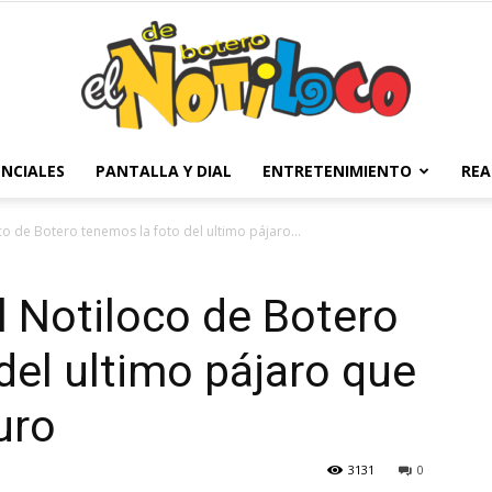
NCIALES
PANTALLA Y DIAL
ENTRETENIMIENTO
REA
El
co de Botero tenemos la foto del ultimo pájaro...
l Notiloco de Botero
Notiloco
del ultimo pájaro que
uro
3131
0
de