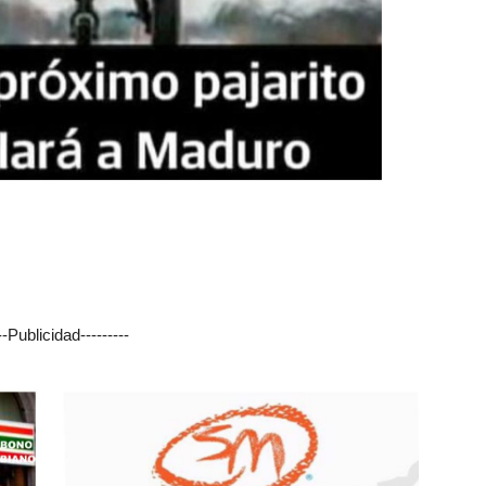
---Publicidad---------