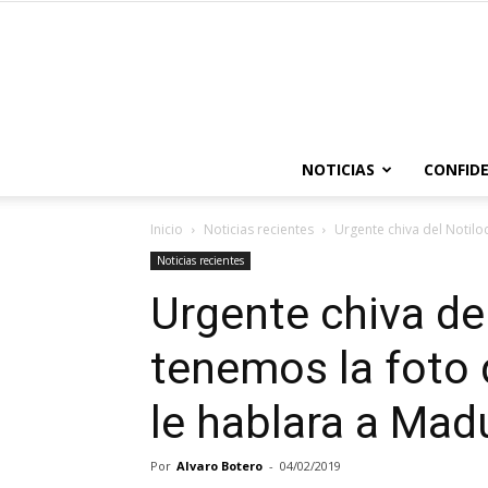
NOTICIAS
CONFIDE
Inicio
Noticias recientes
Urgente chiva del Notilo
Noticias recientes
Urgente chiva de
tenemos la foto 
le hablara a Mad
Por
Alvaro Botero
-
04/02/2019