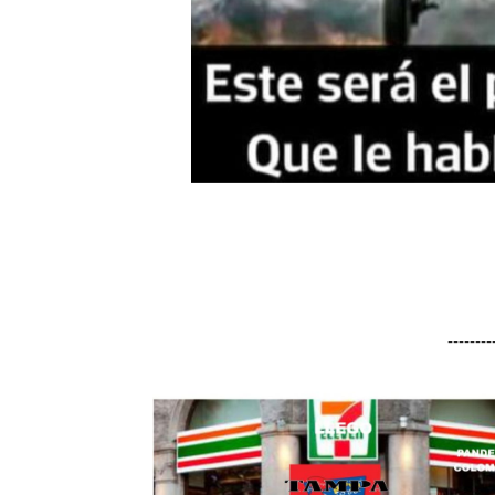
-------