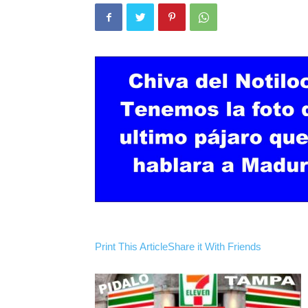
Print This Article
Share it With Friends