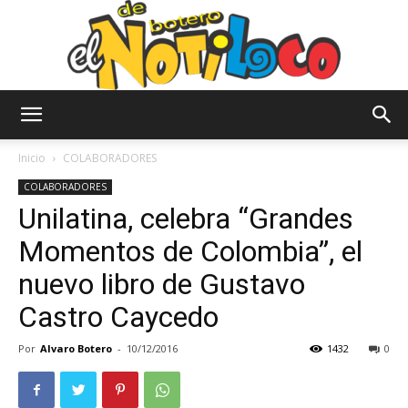
El
Inicio
COLABORADORES
COLABORADORES
Unilatina, celebra “Grandes
Notiloco
Momentos de Colombia”, el
nuevo libro de Gustavo
de
Castro Caycedo
Por
Alvaro Botero
-
10/12/2016
1432
0
Botero