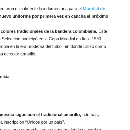
entaron oficialmente la indumentaria para el
Mundial de
 nuevo uniforme por primera vez en cancha el próximo
 colores tradicionales de la bandera colombiana.
Este
a Selección participó en la Copa Mundial en Italia 1990.
bia en la era moderna del fútbol, en donde utilizó como
na de color amarillo.
ombia
miseta sigue con el tradicional amarillo;
además,
la inscripción “Unidos por un país”.
 gruesas que cubren la zona del pecho desde el hombro