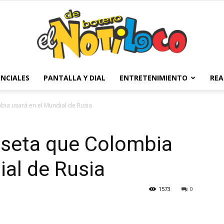
NCIALES
PANTALLA Y DIAL
ENTRETENIMIENTO
REA
El
ia usará en el Mundial de Rusia
seta que Colombia
Notiloco
ial de Rusia
1573
0
de