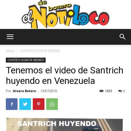
El
Inicio
CHISTES HUMOR MEMES
CHISTES HUMOR MEMES
Tenemos el video de Santrich
Notiloco
huyendo en Venezuela
Por
Alvaro Botero
-
13/07/2019
1635
0
de
Botero