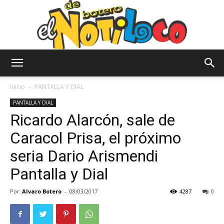
El
Inicio
PANTALLA Y DIAL
PANTALLA Y DIAL
Ricardo Alarcón, sale de
Notiloco
Caracol Prisa, el próximo
seria Dario Arismendi
de
Pantalla y Dial
Por
Alvaro Botero
-
08/03/2017
4287
0
Botero