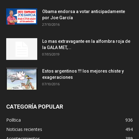
Obama endorsa a votar anticipadamente
por Joe García
27/10/2016
Lo mas extravagante en la alfombra roja de
la GALA MET,...
07/05/2019
Estos argentinos !!! los mejores chiste y
exageraciones
07/10/2016
CATEGORÍA POPULAR
Política
936
Noticias recientes
494
Acontecimientos
389