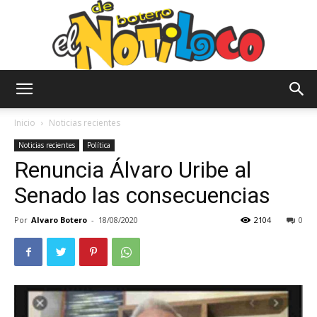
El
Inicio
Noticias recientes
Noticias recientes
Política
Renuncia Álvaro Uribe al
Notiloco
Senado las consecuencias
Por
Alvaro Botero
-
18/08/2020
2104
0
de
Botero