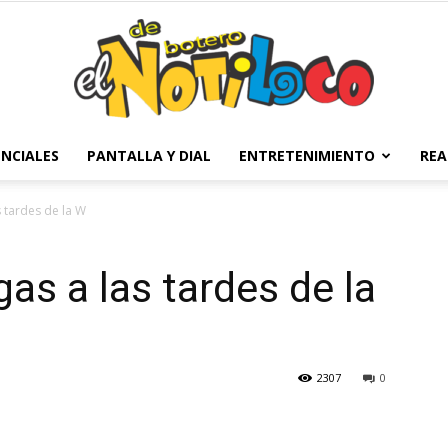
NCIALES
PANTALLA Y DIAL
ENTRETENIMIENTO
REA
El
 tardes de la W
as a las tardes de la
Notiloco
2307
0
de