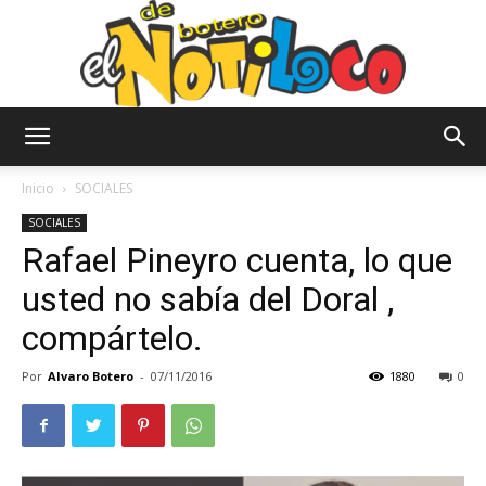
El
Inicio
SOCIALES
SOCIALES
Rafael Pineyro cuenta, lo que
Notiloco
usted no sabía del Doral ,
compártelo.
de
Por
Alvaro Botero
-
07/11/2016
1880
0
Botero