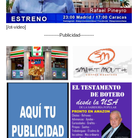
[/ot-video]
----------Publicidad---------