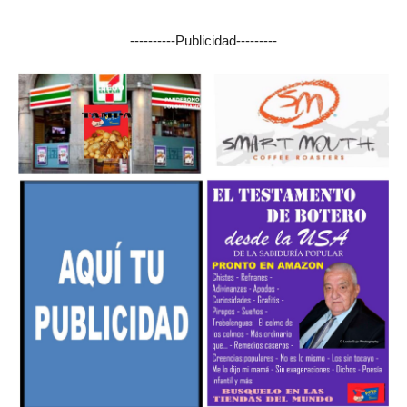
----------Publicidad---------