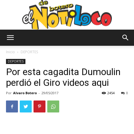
El
Inicio
DEPORTES
DEPORTES
Por esta cagadita Dumoulin
Notiloco
perdió el Giro videos aqui
Por
Alvaro Botero
-
29/05/2017
2454
0
de
Botero