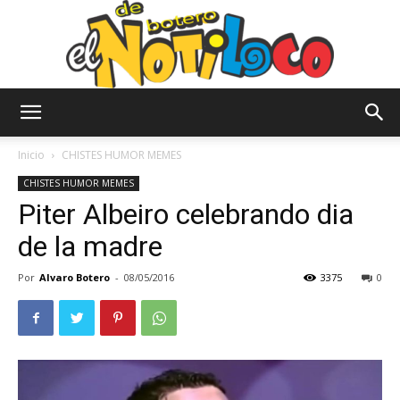
El
Inicio
CHISTES HUMOR MEMES
CHISTES HUMOR MEMES
Piter Albeiro celebrando dia
Notiloco
de la madre
Por
Alvaro Botero
-
08/05/2016
3375
0
de
Botero