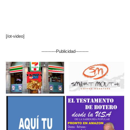
[/ot-video]
----------Publicidad---------