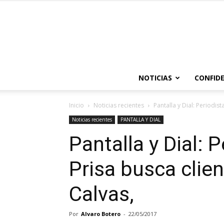
NOTICIAS
CONFIDE
Inicio
Noticias recientes
Pantalla y Dial: Periodist
Noticias recientes
PANTALLA Y DIAL
Pantalla y Dial: P
Prisa busca clien
Calvas,
Por
Alvaro Botero
-
22/05/2017