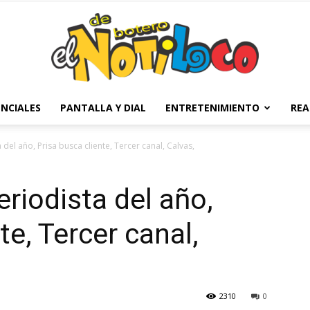
NCIALES
PANTALLA Y DIAL
ENTRETENIMIENTO
REA
El
a del año, Prisa busca cliente, Tercer canal, Calvas,
eriodista del año,
Notiloco
te, Tercer canal,
2310
0
de