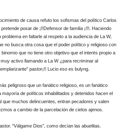
imiento de causa refuto los sofismas del político Carlos
 pretende posar de ¡!!Defensor de familia ¡!!!. Haciendo
 problema en faltarle al respeto a la audiencia de La W,
que no busca otra cosa que el poder político y religioso con
inomio que no tiene otro objetivo que el interés propio a
o muy activo llamando a La W ¿para recriminar al
jemplarizante” pastor¡!! Lucio eso es bulyng.
s peligroso que un fanático religioso, es un fanático
a mayoría de políticos inhabilitados y detenidos hacen el
ual que muchos delincuentes, entran pecadores y salen
ezmos a cambio de la parcelación de cielos ajenos.
stor. “Válgame Dios”, como decían las abuelitas.