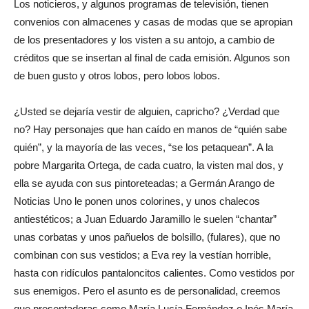
Los noticieros, y algunos programas de televisión, tienen
convenios con almacenes y casas de modas que se apropian
de los presentadores y los visten a su antojo, a cambio de
créditos que se insertan al final de cada emisión. Algunos son
de buen gusto y otros lobos, pero lobos lobos.
¿Usted se dejaría vestir de alguien, capricho? ¿Verdad que
no? Hay personajes que han caído en manos de “quién sabe
quién”, y la mayoría de las veces, “se los petaquean”. A la
pobre Margarita Ortega, de cada cuatro, la visten mal dos, y
ella se ayuda con sus pintoreteadas; a Germán Arango de
Noticias Uno le ponen unos colorines, y unos chalecos
antiestéticos; a Juan Eduardo Jaramillo le suelen “chantar”
unas corbatas y unos pañuelos de bolsillo, (fulares), que no
combinan con sus vestidos; a Eva rey la vestían horrible,
hasta con ridículos pantaloncitos calientes. Como vestidos por
sus enemigos. Pero el asunto es de personalidad, creemos
que presentadoras como María Lucía Fernández o Inés María