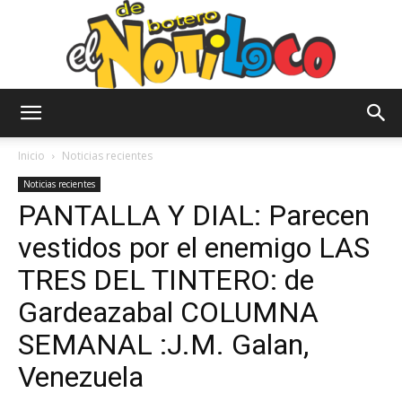
El
Inicio
Noticias recientes
Noticias recientes
PANTALLA Y DIAL: Parecen
Notiloco
vestidos por el enemigo LAS
TRES DEL TINTERO: de
de
Gardeazabal COLUMNA
SEMANAL :J.M. Galan,
Venezuela
Botero