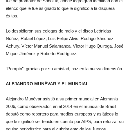
fue de promotor de Sonolux, donde logró gran identidad con el
elenco que le fue asignado lo que le significó a la disquera
éxitos.
Lo despidieron sus colegas de radio y el disco Leónidas
Núñez, Rafael López, Luis Felipe Alvis, Rodrigo Sánchez
Achury, Víctor Manuel Salamanca, Víctor Hugo Quiroga, José
Miguel Jiménez y Roberto Rodríguez.
“Pompín”: gracias por su amistad, paz en la nueva dimensión.
ALEJANDRO MUNÉVAR Y EL MUNDIAL
Alejandro Munévar asistió a su primer mundial en Alemania
2006, como observador, en el 2014 en el mundial de Brasil
debutó como reportero para medios europeos y asiáticos lo
que le significó ser tenido en cuenta por AIPS, para reforzar su
equipo periodístico para el cubrimiento de los Juegos