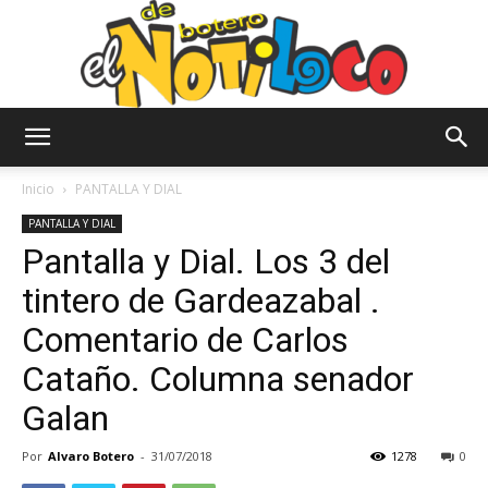
El
Inicio
PANTALLA Y DIAL
PANTALLA Y DIAL
Pantalla y Dial. Los 3 del
Notiloco
tintero de Gardeazabal .
Comentario de Carlos
de
Cataño. Columna senador
Galan
Botero
Por
Alvaro Botero
-
31/07/2018
1278
0