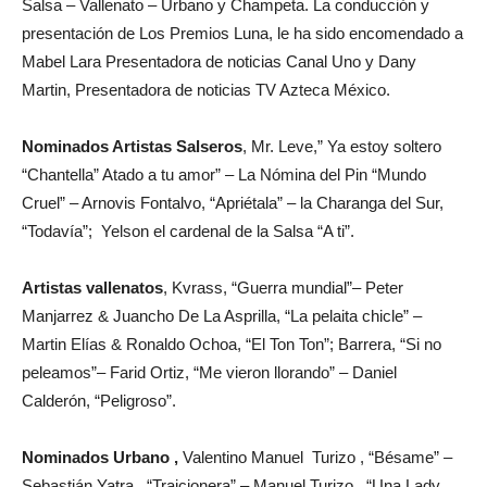
Salsa – Vallenato – Urbano y Champeta. La conducción y
presentación de Los Premios Luna, le ha sido encomendado a
Mabel Lara Presentadora de noticias Canal Uno y Dany
Martin, Presentadora de noticias TV Azteca México.
Nominados Artistas Salseros
, Mr. Leve,” Ya estoy soltero
“Chantella” Atado a tu amor” – La Nómina del Pin “Mundo
Cruel” – Arnovis Fontalvo, “Apriétala” – la Charanga del Sur,
“Todavía”; Yelson el cardenal de la Salsa “A ti”.
Artistas vallenatos
, Kvrass, “Guerra mundial”– Peter
Manjarrez & Juancho De La Asprilla, “La pelaita chicle” –
Martin Elías & Ronaldo Ochoa, “El Ton Ton”; Barrera, “Si no
peleamos”– Farid Ortiz, “Me vieron llorando” – Daniel
Calderón, “Peligroso”.
Nominados Urbano ,
Valentino Manuel Turizo , “Bésame” –
Sebastián Yatra , “Traicionera” – Manuel Turizo , “Una Lady