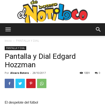
El
Inicio
PANTALLA Y DIAL
PANTALLA Y DIAL
Pantalla y Dial Edgard
Notiloco
Hozzman
Por
Alvaro Botero
-
28/10/2017
1331
0
de
Botero
El despelote del fútbol