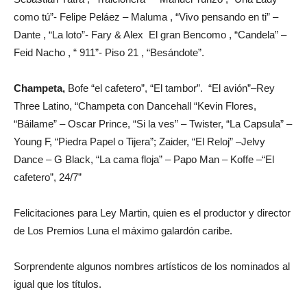
como tú”- Felipe Peláez – Maluma , “Vivo pensando en ti” –
Dante , “La loto”- Fary & Alex El gran Bencomo , “Candela” –
Feid Nacho , “ 911”- Piso 21 , “Besándote”.
Champeta,
Bofe “el cafetero”, “El tambor”. “El avión”–Rey
Three Latino, “Champeta con Dancehall “Kevin Flores,
“Báilame” – Oscar Prince, “Si la ves” – Twister, “La Capsula” –
Young F, “Piedra Papel o Tijera”; Zaider, “El Reloj” –Jelvy
Dance – G Black, “La cama floja” – Papo Man – Koffe –“El
cafetero”, 24/7”
Felicitaciones para Ley Martin, quien es el productor y director
de Los Premios Luna el máximo galardón caribe.
Sorprendente algunos nombres artísticos de los nominados al
igual que los títulos.