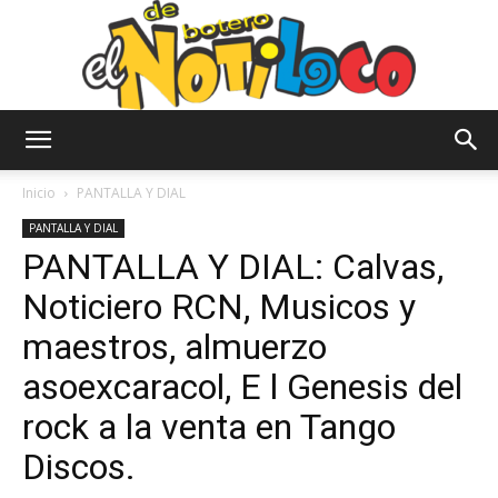
El
Inicio
PANTALLA Y DIAL
PANTALLA Y DIAL
PANTALLA Y DIAL: Calvas,
Notiloco
Noticiero RCN, Musicos y
maestros, almuerzo
de
asoexcaracol, E l Genesis del
rock a la venta en Tango
Discos.
Botero