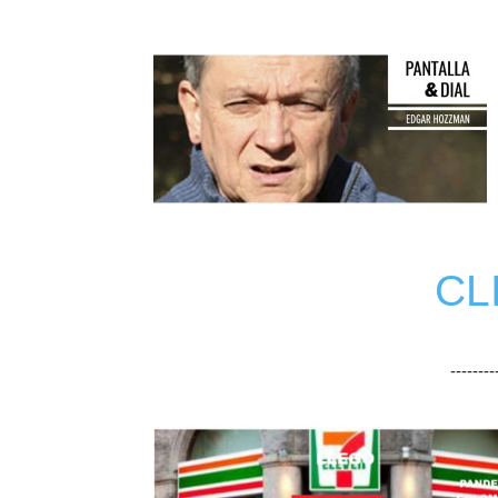
CL
-------