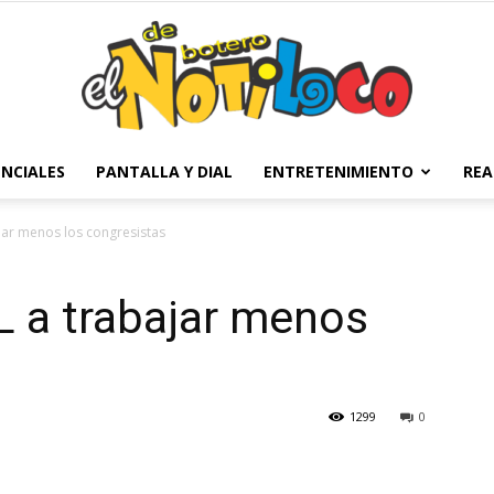
NCIALES
PANTALLA Y DIAL
ENTRETENIMIENTO
REA
El
ar menos los congresistas
 a trabajar menos
Notiloco
1299
0
de