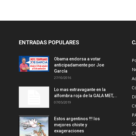
ENTRADAS POPULARES
C
Obama endorsa a votar
Po
anticipadamente por Joe
No
García
27/10/2016
A
Co
Lo mas extravagante en la
alfombra roja de la GALA MET,...
D
07/05/2019
C
P
Estos argentinos !!! los
S
mejores chiste y
exageraciones
C