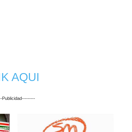
Botero
IK AQUI
---Publicidad---------