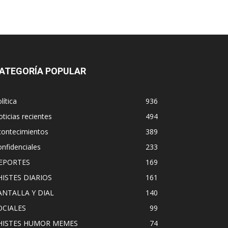
ATEGORÍA POPULAR
lítica
936
ticias recientes
494
contecimientos
389
nfidenciales
233
EPORTES
169
HISTES DIARIOS
161
ANTALLA Y DIAL
140
OCIALES
99
HISTES HUMOR MEMES
74