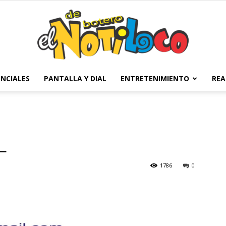
NCIALES
PANTALLA Y DIAL
ENTRETENIMIENTO
REA
El
L
Notiloco
1786
0
de