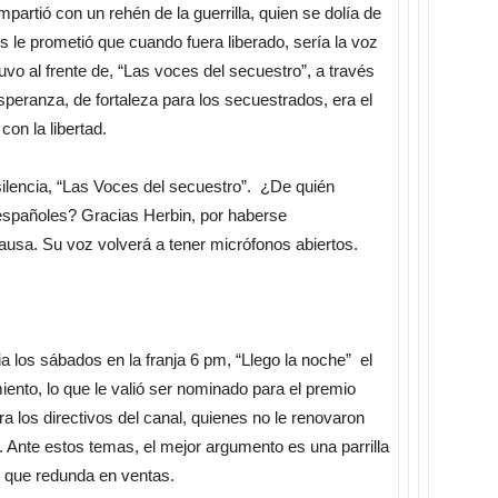
ompartió con un rehén de la guerrilla, quien se dolía de
os le prometió que cuando fuera liberado, sería la voz
vo al frente de, “Las voces del secuestro”, a través
speranza, de fortaleza para los secuestrados, era el
on la libertad.
 silencia, “Las Voces del secuestro”. ¿De quién
s españoles? Gracias Herbin, por haberse
ausa. Su voz volverá a tener micrófonos abiertos.
a los sábados en la franja 6 pm, “Llego la noche” el
nto, lo que le valió ser nominado para el premio
ra los directivos del canal, quienes no le renovaron
 . Ante estos temas, el mejor argumento es una parrilla
o que redunda en ventas.