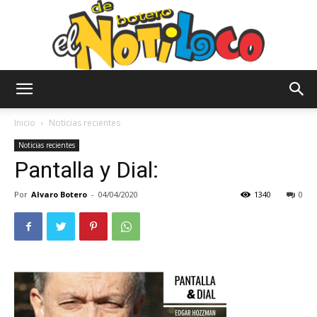
El
Inicio
Noticias recientes
Noticias recientes
Pantalla y Dial:
Notiloco
Por
Alvaro Botero
-
04/04/2020
1340
0
de
Botero