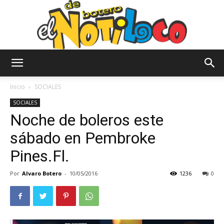
El
Inicio
SOCIALES
SOCIALES
Noche de boleros este
Notiloco
sábado en Pembroke
Pines.Fl.
de
Por
Alvaro Botero
-
10/05/2016
1236
0
Botero