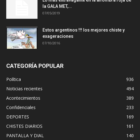
Lo mas extravagante en la alfombra roja de
la GALA MET,...
07/05/2019
Estos argentinos !!! los mejores chiste y
exageraciones
07/10/2016
CATEGORÍA POPULAR
Política
936
Noticias recientes
494
Acontecimientos
389
Confidenciales
233
DEPORTES
169
CHISTES DIARIOS
161
PANTALLA Y DIAL
140