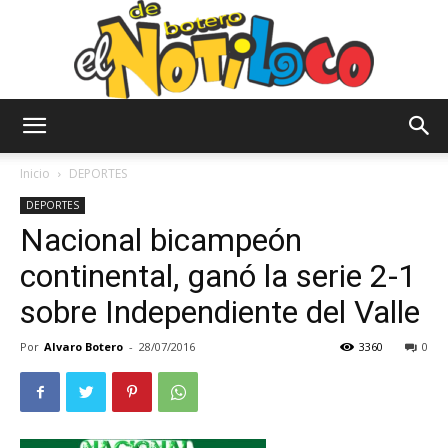
El
Inicio
DEPORTES
DEPORTES
Nacional bicampeón
Notiloco
continental, ganó la serie 2-1
sobre Independiente del Valle
de
Por
Alvaro Botero
-
28/07/2016
3360
0
Botero