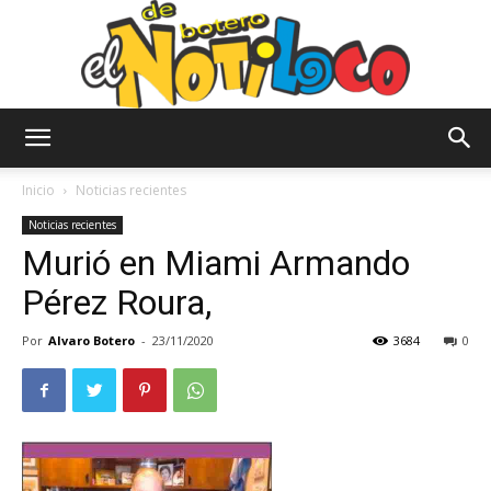
El
Inicio
Noticias recientes
Noticias recientes
Murió en Miami Armando
Notiloco
Pérez Roura,
Por
Alvaro Botero
-
23/11/2020
3684
0
de
Botero