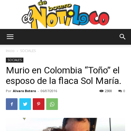
El
Inicio
SOCIALES
SOCIALES
Murio en Colombia “Toño” el
Notiloco
esposo de la flaca Sol María.
Por
Alvaro Botero
-
06/07/2016
2300
0
de
Botero