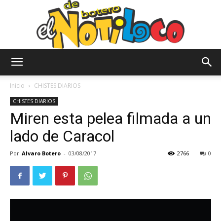
El
Inicio
CHISTES DIARIOS
CHISTES DIARIOS
Miren esta pelea filmada a un
Notiloco
lado de Caracol
Por
Alvaro Botero
-
03/08/2017
2766
0
de
Botero