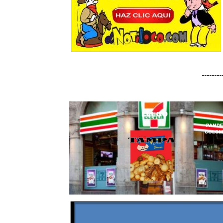
-------