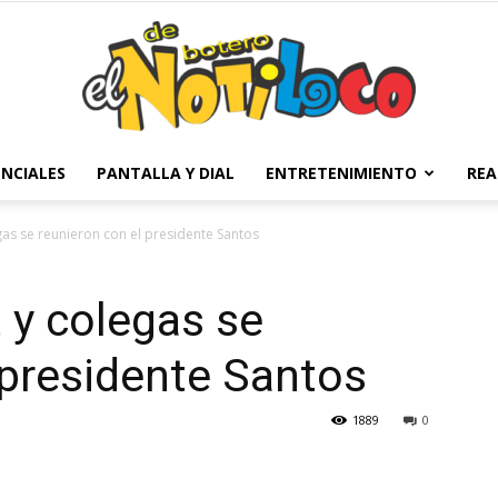
NCIALES
PANTALLA Y DIAL
ENTRETENIMIENTO
REA
El
gas se reunieron con el presidente Santos
 y colegas se
Notiloco
 presidente Santos
1889
0
de