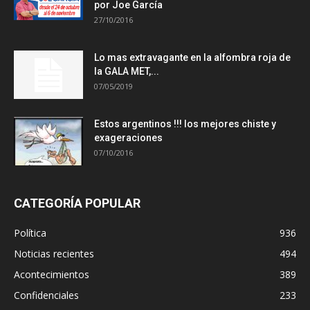
por Joe García
27/10/2016
Lo mas extravagante en la alfombra roja de
la GALA MET,...
07/05/2019
Estos argentinos !!! los mejores chiste y
exageraciones
07/10/2016
CATEGORÍA POPULAR
Política
936
Noticias recientes
494
Acontecimientos
389
Confidenciales
233