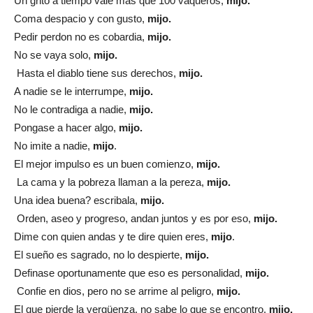
Un grito a tiempo vale mas que 100 vaqueros,
mijo.
Coma despacio y con gusto,
mijo.
Pedir perdon no es cobardia,
mijo.
No se vaya solo,
mijo.
Hasta el diablo tiene sus derechos,
mijo.
A nadie se le interrumpe,
mijo.
No le contradiga a nadie,
mijo.
Pongase a hacer algo,
mijo.
No imite a nadie,
mijo
.
El mejor impulso es un buen comienzo,
mijo.
La cama y la pobreza llaman a la pereza,
mijo.
Una idea buena? escribala,
mijo.
Orden, aseo y progreso, andan juntos y es por eso,
mijo.
Dime con quien andas y te dire quien eres,
mijo
.
El sueño es sagrado, no lo despierte,
mijo.
Definase oportunamente que eso es personalidad,
mijo.
Confie en dios, pero no se arrime al peligro,
mijo.
El que pierde la vergüenza, no sabe lo que se encontro,
mijo.