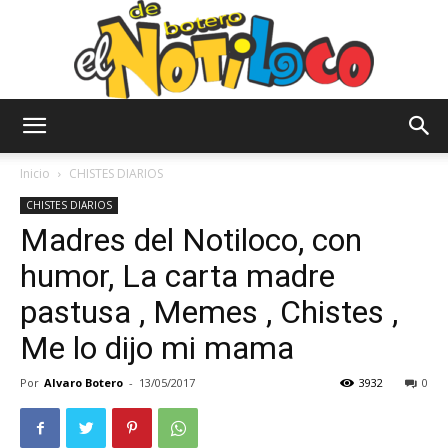
El
Inicio
CHISTES DIARIOS
CHISTES DIARIOS
Madres del Notiloco, con
Notiloco
humor, La carta madre
pastusa , Memes , Chistes ,
de
Me lo dijo mi mama
Por
Alvaro Botero
-
13/05/2017
3932
0
Botero