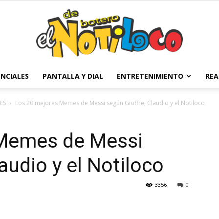
NCIALES
PANTALLA Y DIAL
ENTRETENIMIENTO
REA
El
ES
Los 20 mejores Memes de Messi según Gioffre, Claudio y el Notiloco
 Memes de Messi
Notiloco
audio y el Notiloco
3356
0
de