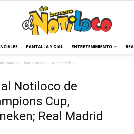
NCIALES
PANTALLA Y DIAL
ENTRETENIMIENTO
REA
El
 International Champions Cup, presented by...
 al Notiloco de
Notiloco
hampions Cup,
neken; Real Madrid
de