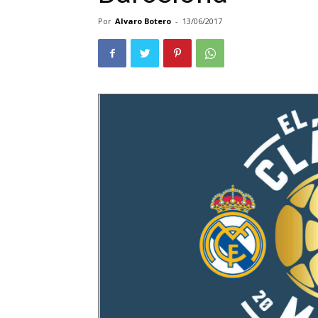
Por
Alvaro Botero
-
13/06/2017