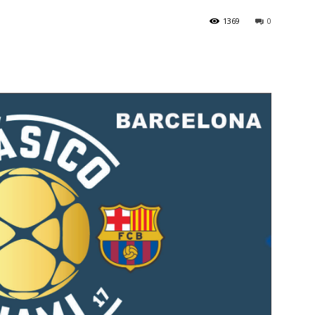
1369
0
Botero