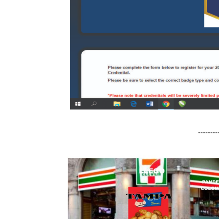
-------