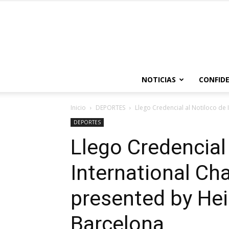
NOTICIAS
CONFIDE
Inicio
DEPORTES
Llego Credencial al Notiloco de
DEPORTES
Llego Credencial
International C
presented by Hei
Barcelona