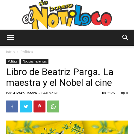
El
Inicio
Política
Política
Noticias recientes
Libro de Beatriz Parga. La
Notiloco
maestra y el Nobel al cine
Por
Alvaro Botero
-
04/07/2020
2126
0
de
Botero