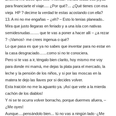
para financiarte el viaje…. ¿Por qué?… ¿Qué tienes con esa
vieja HP ? decime la verdad te estas acostando con ella?
13. A mi no me engañas – ¿eh? – Esto lo tenías planeado..
Mira que justo llegaras en feriado y a una isla con nativas
semidesnudas……. que te vas a poner a hacer allí – ¿a rezar
? -¡Vamos!- me crees ingenua o qué?
Lo que pasa es que ya no sabes que inventar para no estar en
la casa desgraciado……como si no te conociera.
Pero si te vas a ir, téngalo bien clarito, hoy mismo me voy
para donde mi mamá, me dejas la plata para el mercado, la
leche y la pensión de los niños, y si por las moscas en la
matera te dejo las llaves por si decides volver.
Esta traición no me la aguanto ya. ¡Así que vete a la mierda
cachón de los diablos!
Y ni se te ocurra volver borracho, porque duermes afuera, –
¿Me oyes!
Aunque….pensándolo bien… tú no vas a ningún lado -¿Me