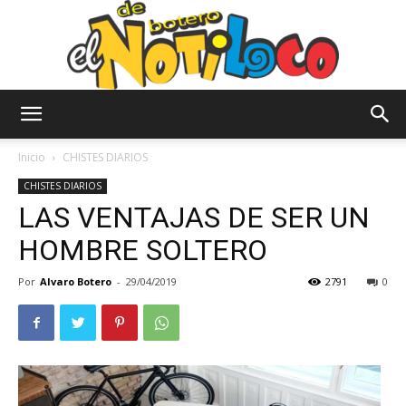
El
Inicio
CHISTES DIARIOS
CHISTES DIARIOS
LAS VENTAJAS DE SER UN
Notiloco
HOMBRE SOLTERO
Por
Alvaro Botero
-
29/04/2019
2791
0
de
Botero