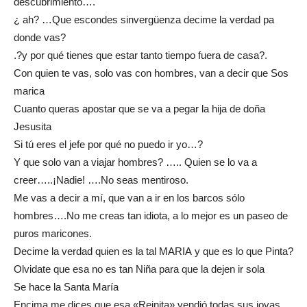
descubrimiento….
¿ ah? …Que escondes sinvergüenza decime la verdad pa
donde vas?
.?y por qué tienes que estar tanto tiempo fuera de casa?.
Con quien te vas, solo vas con hombres, van a decir que Sos
marica
Cuanto queras apostar que se va a pegar la hija de doña
Jesusita
Si tú eres el jefe por qué no puedo ir yo…?
Y que solo van a viajar hombres? ….. Quien se lo va a
creer…..¡Nadie! ….No seas mentiroso.
Me vas a decir a mí, que van a ir en los barcos sólo
hombres….No me creas tan idiota, a lo mejor es un paseo de
puros maricones.
Decime la verdad quien es la tal MARIA y que es lo que Pinta?
Olvidate que esa no es tan Niña para que la dejen ir sola
Se hace la Santa María
Encima me dices que esa «Reinita» vendió todas sus joyas