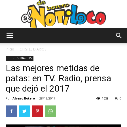
El
Inicio
CHISTES DIARIOS
CHISTES DIARIOS
Las mejores metidas de
Notiloco
patas: en TV. Radio, prensa
que dejó el 2017
de
Por
Alvaro Botero
-
28/12/2017
1659
0
Botero