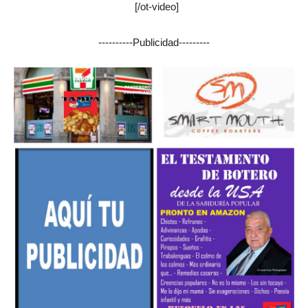
[/ot-video]
----------Publicidad---------