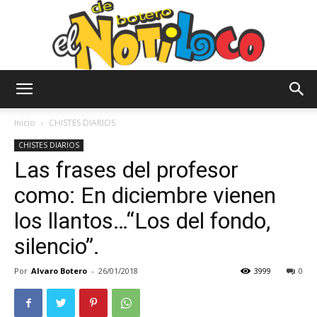
El
Inicio
CHISTES DIARIOS
CHISTES DIARIOS
Las frases del profesor
Notiloco
como: En diciembre vienen
los llantos…“Los del fondo,
de
silencio”.
Por
Alvaro Botero
-
26/01/2018
3999
0
Botero