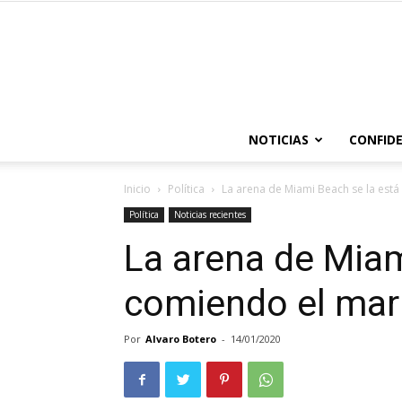
NOTICIAS
CONFIDE
Inicio
Política
La arena de Miami Beach se la est
Política
Noticias recientes
La arena de Miam
comiendo el mar
Por
Alvaro Botero
-
14/01/2020