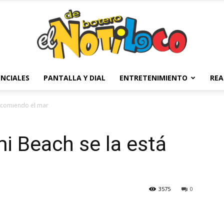
NCIALES
PANTALLA Y DIAL
ENTRETENIMIENTO
REA
El
á comiendo el mar
i Beach se la está
Notiloco
3575
0
de