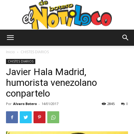
El
Inicio
CHISTES DIARIOS
CHISTES DIARIOS
Javier Hala Madrid,
Notiloco
humorista venezolano
conpartelo
de
Por
Alvaro Botero
-
14/01/2017
2845
0
Botero