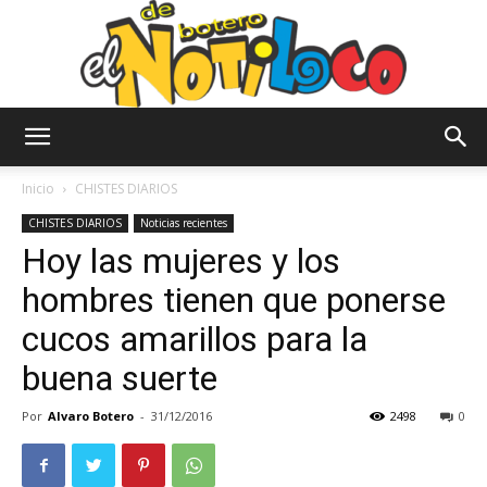
El
Inicio
CHISTES DIARIOS
CHISTES DIARIOS
Noticias recientes
Hoy las mujeres y los
Notiloco
hombres tienen que ponerse
cucos amarillos para la
de
buena suerte
Por
Alvaro Botero
-
31/12/2016
2498
0
Botero