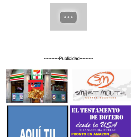
----------Publicidad---------